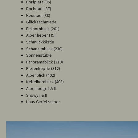
Dorfplatz (35)
Dorfstadl (37)
Heustadl (38)
Glücksschmiede
Fellhornblick (201)
Alpenfieber I & II
Schmuckkästle
Schanzenblick (230)
Sonnenstüble
Panoramablick (310)
Riefenköpfle (312)
Alpenblick (402)
Nebelhornblick (403)
Alpenlodge I & II
Snowy I & II
Haus Gipfelzauber