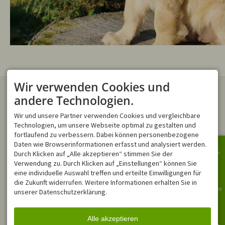
Wir verwenden Cookies und
KONTAKT
ONLINE-BUCHUNGEN
andere Technologien.
Montana Ferienwohnungen
Verwenden Sie gern unser
Trettachstraße 17
Online Buchungstool
, um ihren
Wir und unsere Partner verwenden Cookies und vergleichbare
87561 Oberstdorf
Traumurlaub direkt zu buchen.
DEUTSCHLAND
Technologien, um unsere Webseite optimal zu gestalten und
Tel.
+49 8322 4055
fortlaufend zu verbessern. Dabei können personenbezogene
info@montana-
Daten wie Browserinformationen erfasst und analysiert werden.
ferienwohnungen.de
Durch Klicken auf „Alle akzeptieren“ stimmen Sie der
Bergbahn
NEWSLETTER
ÖFFNUNGSZEITEN
Verwendung zu. Durch Klicken auf „Einstellungen“ können Sie
Bleiben Sie immer Informiert!
Mo - Fr
08:00-12:00
Ringbus
eine individuelle Auswahl treffen und erteilte Einwilligungen für
Für den Newsletter anmelden
Sa, So
geschlossen
die Zukunft widerrufen. Weitere Informationen erhalten Sie in
Bergbericht
unserer Datenschutzerklärung.
In Notfällen sind wir außerhalb
unserer Öffnungszeiten über
Events
unsere
WhatsApp-Nummer
für
Sie erreichbar.
Alle akzeptieren