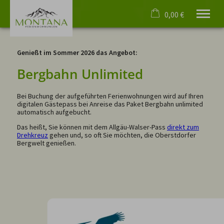
0,00 €
×
Ohne Zeitraum
Warenkorb ist leer
Genießt im Sommer 2026 das Angebot:
Beliebige Personenzahl
Bergbahn Unlimited
Bei Buchung der aufgeführten Ferienwohnungen wird auf Ihren
Willkommen
digitalen Gästepass bei Anreise das Paket Bergbahn unlimited
Ferienwohnungen
automatisch aufgebucht.
Rundgänge
Das heißt, Sie können mit dem Allgäu-Walser-Pass
direkt zum
Events
Drehkreuz
gehen und, so oft Sie möchten, die Oberstdorfer
Oberstdorf
Bergwelt genießen.
4 Pfoten
Service
Deutsch
Tel.
08322 4055