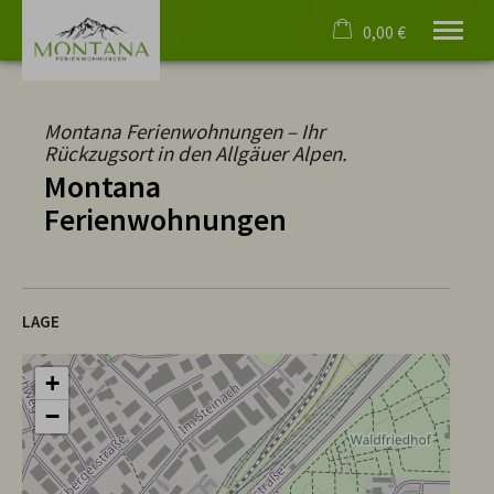
0,00 €
×
Warenkorb ist leer
Montana Ferienwohnungen – Ihr
Willkommen
Rückzugsort in den Allgäuer Alpen.
Ferienwohnungen
Montana
Rundgänge
Ferienwohnungen
Events
Oberstdorf
4 Pfoten
Service
LAGE
Deutsch
Tel.
08322 4055
+
−