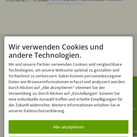
yMNDJXPtRaxhuyixXMu
KONTAKT
ONLINE-BUCHUNGEN
Wir verwenden Cookies und
Verwenden Sie gern unser
Online Buchungstool
, um ihren
andere Technologien.
Montana Ferienwohnungen
Traumurlaub direkt zu buchen.
Trettachstraße 17
Wir und unsere Partner verwenden Cookies und vergleichbare
87561 Oberstdorf
DEUTSCHLAND
Technologien, um unsere Webseite optimal zu gestalten und
Tel.
+49 8322 4055
fortlaufend zu verbessern. Dabei können personenbezogene
info@montana-
Daten wie Browserinformationen erfasst und analysiert werden.
ferienwohnungen.de
Durch Klicken auf „Alle akzeptieren“ stimmen Sie der
Bergbahn
NEWSLETTER
ÖFFNUNGSZEITEN
Verwendung zu. Durch Klicken auf „Einstellungen“ können Sie
Bleiben Sie immer Informiert!
Mo - Fr
08:00-12:00
Ringbus
eine individuelle Auswahl treffen und erteilte Einwilligungen für
Für den Newsletter anmelden
Sa, So
geschlossen
die Zukunft widerrufen. Weitere Informationen erhalten Sie in
Bergbericht
unserer Datenschutzerklärung.
In Notfällen sind wir außerhalb
unserer Öffnungszeiten über
Events
unsere
WhatsApp-Nummer
für
Sie erreichbar.
Alle akzeptieren
Oberstdorf App