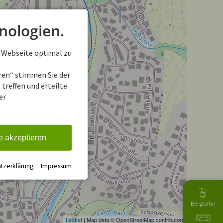
nologien.
 Webseite optimal zu
eren“ stimmen Sie der
treffen und erteilte
er
e akzeptieren
tzerklärung
·
Impressum
Bergbahn
Leaflet
| Map data © OpenStreetMap contributors