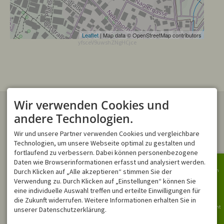
Leaflet
| Map data © OpenStreetMap contributors
yfsceV9uwshZNgHCjce
Wir verwenden Cookies und
KONTAKT
ONLINE-BUCHUNGEN
Verwenden Sie gern unser
andere Technologien.
Online Buchungstool
, um ihren
Montana Ferienwohnungen
Traumurlaub direkt zu buchen.
Wir und unsere Partner verwenden Cookies und vergleichbare
Trettachstraße 17
87561 Oberstdorf
Technologien, um unsere Webseite optimal zu gestalten und
DEUTSCHLAND
fortlaufend zu verbessern. Dabei können personenbezogene
Tel.
+49 8322 4055
Daten wie Browserinformationen erfasst und analysiert werden.
info@montana-
Durch Klicken auf „Alle akzeptieren“ stimmen Sie der
Bergbahn
ferienwohnungen.de
Verwendung zu. Durch Klicken auf „Einstellungen“ können Sie
NEWSLETTER
ÖFFNUNGSZEITEN
Ringbus
eine individuelle Auswahl treffen und erteilte Einwilligungen für
Bleiben Sie immer Informiert!
Mo - Fr
08:00-12:00
die Zukunft widerrufen. Weitere Informationen erhalten Sie in
Für den Newsletter anmelden
Sa, So
geschlossen
Bergbericht
unserer Datenschutzerklärung.
In Notfällen sind wir außerhalb