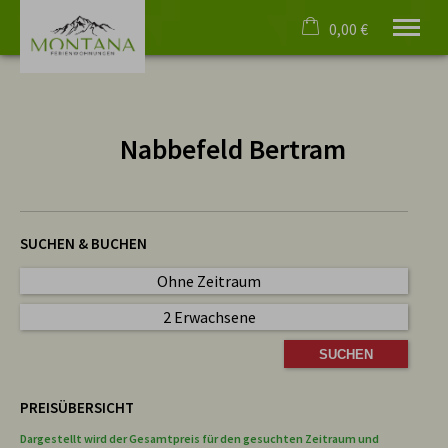
0,00 €
×
Warenkorb ist leer
Willkommen
Nabbefeld Bertram
Ferienwohnungen
Rundgänge
Events
Oberstdorf
4 Pfoten
SUCHEN & BUCHEN
Service
Ohne Zeitraum
Deutsch
2 Erwachsene
Tel.
08322 4055
PREISÜBERSICHT
Dargestellt wird der Gesamtpreis für den gesuchten Zeitraum und