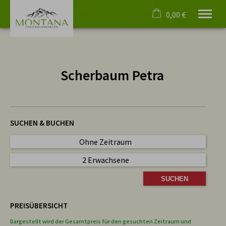
0,00 €
×
Warenkorb ist leer
Willkommen
Scherbaum Petra
Ferienwohnungen
Rundgänge
Events
Oberstdorf
4 Pfoten
SUCHEN & BUCHEN
Service
Ohne Zeitraum
Deutsch
2 Erwachsene
Tel.
08322 4055
PREISÜBERSICHT
Dargestellt wird der Gesamtpreis für den gesuchten Zeitraum und