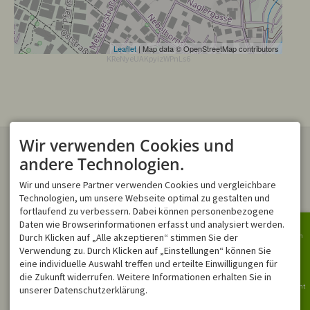
Leaflet
| Map data © OpenStreetMap contributors
KReNyeUAKpyizWPnLs6
Wir verwenden Cookies und
KONTAKT
ONLINE-BUCHUNGEN
Verwenden Sie gern unser
andere Technologien.
Online Buchungstool
, um ihren
Montana Ferienwohnungen
Traumurlaub direkt zu buchen.
Wir und unsere Partner verwenden Cookies und vergleichbare
Trettachstraße 17
87561 Oberstdorf
Technologien, um unsere Webseite optimal zu gestalten und
DEUTSCHLAND
fortlaufend zu verbessern. Dabei können personenbezogene
Tel.
+49 8322 4055
Daten wie Browserinformationen erfasst und analysiert werden.
info@montana-
Durch Klicken auf „Alle akzeptieren“ stimmen Sie der
Bergbahn
ferienwohnungen.de
Verwendung zu. Durch Klicken auf „Einstellungen“ können Sie
NEWSLETTER
ÖFFNUNGSZEITEN
Ringbus
eine individuelle Auswahl treffen und erteilte Einwilligungen für
Bleiben Sie immer Informiert!
Mo - Fr
08:00-12:00
die Zukunft widerrufen. Weitere Informationen erhalten Sie in
Für den Newsletter anmelden
Sa, So
geschlossen
Bergbericht
unserer Datenschutzerklärung.
In Notfällen sind wir außerhalb