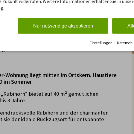
ie Zukunft widerrufen. Weitere Informationen erhalten Sie in unser
g.
Nur notwendige akzeptieren
All
Einstellungen
·
Datenschu
ung
er-Wohnung liegt mitten im Ortskern. Haustiere
ED im Sommer
 „Rubihorn“ bietet auf 40 m² gemütlichen
is 3 Jahre.
s eindrucksvolle Rubihorn und der charmanten
t sie der ideale Rückzugsort für entspannte