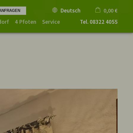
Deutsch
0,00 €
dorf
4 Pfoten
Service
Tel.
08322 4055
×
Warenkorb ist leer