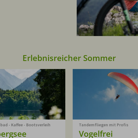
Erlebnisreicher Sommer
d - Kaffee - Bootsverleih
Tandemfliegen mit Profis
bergsee
Vogelfrei