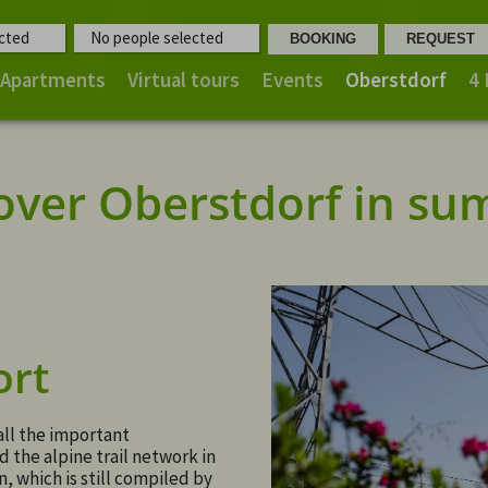
cted
No people selected
Apartments
Virtual tours
Events
Oberstdorf
4
over Oberstdorf in s
ort
all the important
d the alpine trail network in
, which is still compiled by