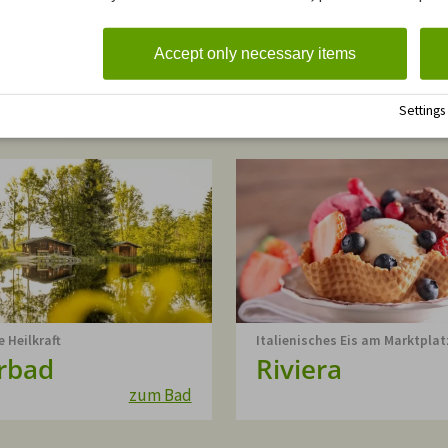
anze Familie ein Riesenspaß
Eröffnung 2025!
l Roller
Therme Oberst
Accept only necessary items
zur Website
zur
Settings
e Heilkraft
Italienisches Eis am Marktplat
rbad
Riviera
zum Bad