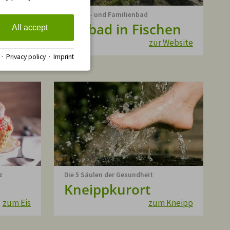
Erlebnis- und Familienbad
dorf
Freibad in Fischen
All accept
 Website
zur Website
·
Privacy policy
·
Imprint
z
Die 5 Säulen der Gesundheit
Kneippkurort
zum Eis
zum Kneipp