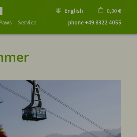
English
0,00 €
 Paws
Service
phone
+49 8322 4055
×
Cart is empty
ummer