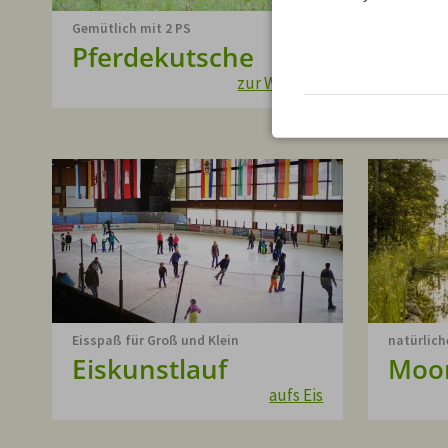
Gemütlich mit 2 PS
Für die g
Pferdekutsche
Oyta
zur Website
Eisspaß für Groß und Klein
natürlich
Eiskunstlauf
Moo
aufs Eis