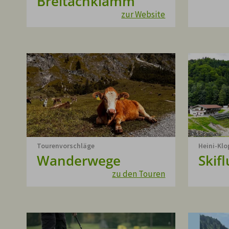
Breitachklamm
zur Website
Tourenvorschläge
Heini-Klo
Wanderwege
Skif
zu den Touren