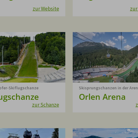
zur Website
zur
pfer-Skiflugschanze
Skisprungschanzen in der Are
lugschanze
Orlen Arena
zur Schanze
z