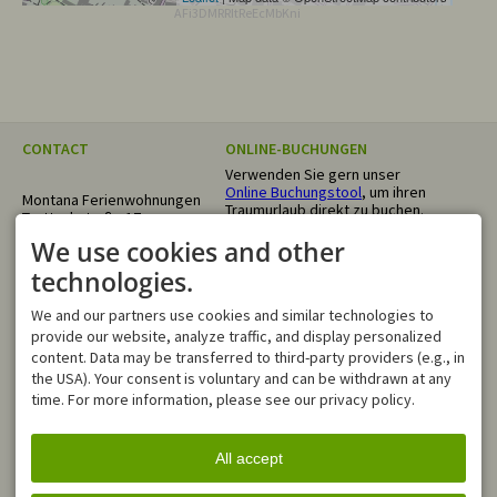
AFi3DMRRItReEcMbKni
CONTACT
ONLINE-BUCHUNGEN
Verwenden Sie gern unser
Online Buchungstool
, um ihren
Montana Ferienwohnungen
Traumurlaub direkt zu buchen.
Trettachstraße 17
87561 Oberstdorf
We use cookies and other
GERMANY
Tel.
+49 8322 4055
technologies.
info@montana-
ferienwohnungen.de
We and our partners use cookies and similar technologies to
NEWSLETTER
OPENING HOURS
provide our website, analyze traffic, and display personalized
Bleiben Sie immer Informiert!
Mo - Fr
08:00-12:00
content. Data may be transferred to third-party providers (e.g., in
Für den Newsletter anmelden
Sa, Su
closed
the USA). Your consent is voluntary and can be withdrawn at any
time. For more information, please see our privacy policy.
In Notfällen sind wir außerhalb
unserer Öffnungszeiten über
unsere
WhatsApp-Nummer
für
All accept
Sie erreichbar.