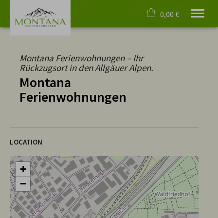
0,00 €
×
Cart is empty
Montana Ferienwohnungen – Ihr
Welcome
Rückzugsort in den Allgäuer Alpen.
Apartments
Montana
Virtual tours
Ferienwohnungen
Events
Oberstdorf
4 Paws
Service
LOCATION
English
phone
+49 8322 4055
+
−